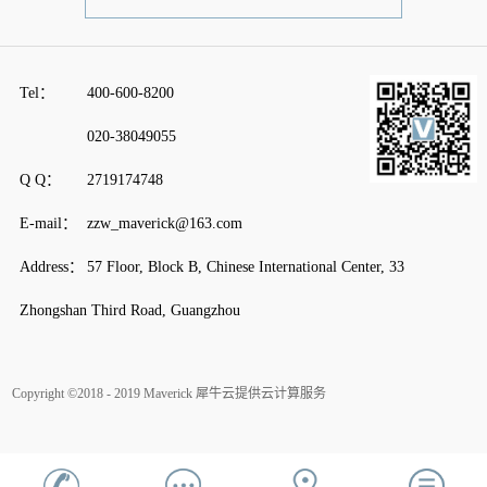
Tel：
400-600-8200
020-38049055
Q Q：
2719174748
E-mail：
zzw_maverick@163.com
Address：
57 Floor, Block B, Chinese International Center, 33
Zhongshan Third Road, Guangzhou
Copyright ©2018 - 2019 Maverick
犀牛云提供云计算服务