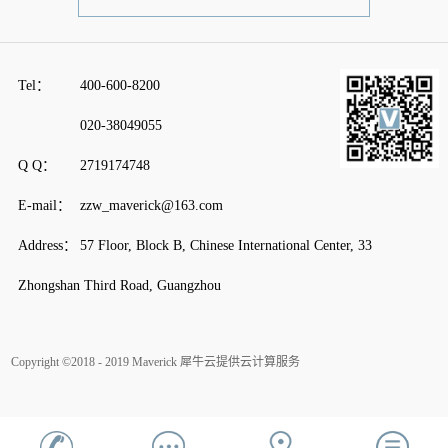
Tel：
400-600-8200
020-38049055
Q Q：
2719174748
E-mail：
zzw_maverick@163.com
Address：
57 Floor, Block B, Chinese International Center, 33
Zhongshan Third Road, Guangzhou
Copyright ©2018 - 2019 Maverick
犀牛云提供云计算服务