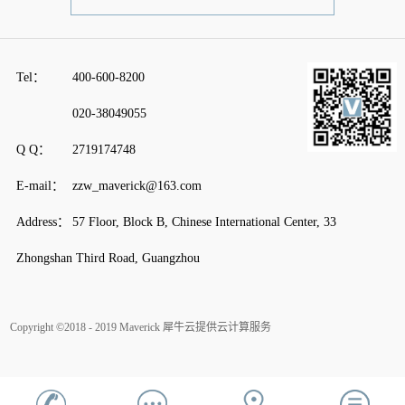
Tel：
400-600-8200
020-38049055
Q Q：
2719174748
E-mail：
zzw_maverick@163.com
Address：
57 Floor, Block B, Chinese International Center, 33
Zhongshan Third Road, Guangzhou
Copyright ©2018 - 2019 Maverick
犀牛云提供云计算服务