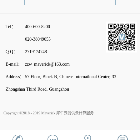
Tel：
400-600-8200
020-38049055
Q Q：
2719174748
E-mail：
zzw_maverick@163.com
Address：
57 Floor, Block B, Chinese International Center, 33
Zhongshan Third Road, Guangzhou
Copyright ©2018 - 2019 Maverick
犀牛云提供云计算服务