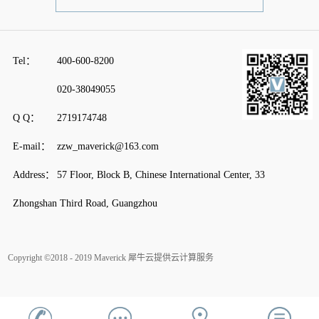
Tel：
400-600-8200
020-38049055
Q Q：
2719174748
E-mail：
zzw_maverick@163.com
Address：
57 Floor, Block B, Chinese International Center, 33
Zhongshan Third Road, Guangzhou
Copyright ©2018 - 2019 Maverick
犀牛云提供云计算服务