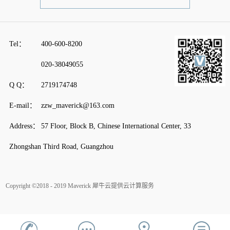
Tel：
400-600-8200
020-38049055
Q Q：
2719174748
E-mail：
zzw_maverick@163.com
Address：
57 Floor, Block B, Chinese International Center, 33
Zhongshan Third Road, Guangzhou
Copyright ©2018 - 2019 Maverick
犀牛云提供云计算服务